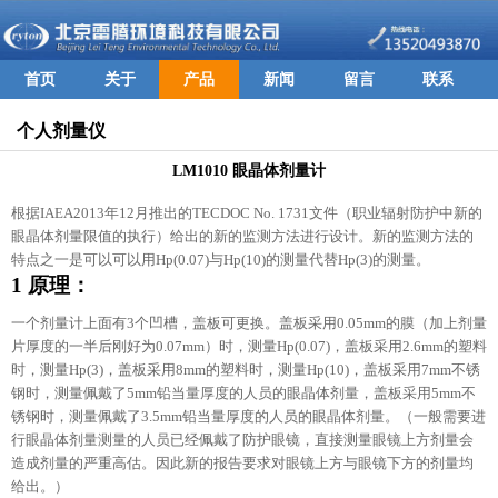
首页
关于
产品
新闻
留言
联系
个人剂量仪
LM1010 眼晶体剂量计
根据IAEA2013年12月推出的TECDOC No. 1731文件（职业辐射防护中新的
眼晶体剂量限值的执行）给出的新的监测方法进行设计。新的监测方法的
特点之一是可以可以用Hp(0.07)与Hp(10)的测量代替Hp(3)的测量。
1 原理：
一个剂量计上面有3个凹槽，盖板可更换。盖板采用0.05mm的膜（加上剂量
片厚度的一半后刚好为0.07mm）时，测量Hp(0.07)，盖板采用2.6mm的塑料
时，测量Hp(3)，盖板采用8mm的塑料时，测量Hp(10)，盖板采用7mm不锈
钢时，测量佩戴了5mm铅当量厚度的人员的眼晶体剂量，盖板采用5mm不
锈钢时，测量佩戴了3.5mm铅当量厚度的人员的眼晶体剂量。（一般需要进
行眼晶体剂量测量的人员已经佩戴了防护眼镜，直接测量眼镜上方剂量会
造成剂量的严重高估。因此新的报告要求对眼镜上方与眼镜下方的剂量均
给出。）