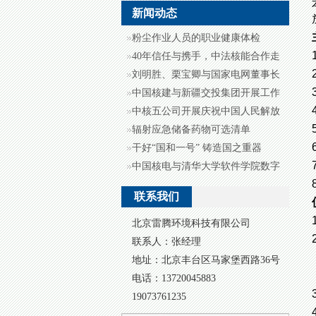
新闻动态
粉尘作业人员的职业健康体检
40年信任与携手，中法核能合作走
向“...
刘明胜、栗宝卿与国家电网董事长
辛保安...
中国核建与新疆交投集团开展工作
交流
中核五公司开展庆祝中国人民解放
军成立...
辐射应急储备药物可选清单
干好“国和一号” 铸造国之重器
中国核电与清华大学软件学院数字
核电技...
联系我们
北京雷腾环境科技有限公司
联系人：张经理
地址：北京丰台区马家堡西路36号
电话：13720045883
19073761235