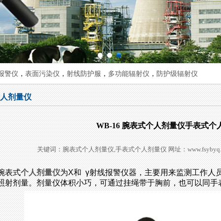
1
2
3
报警仪
，
表面污染仪
，
射线防护服
，
多功能辐射仪
，
防护级辐射仪
人剂量仪
WB-16 腕表式个人剂量仪手表式个
关键词：腕表式个人剂量仪,手表式个人剂量仪 网址：www.fsybyq.com 日
腕表式
个人剂量仪
为X和 γ射线报警仪器，主要用来监测工作人
照射剂量。剂量仪体积小巧，可通过挂绳带于胸前，也可以同手