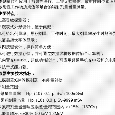
本剂量仪可应用于放射性医疗、工业无损探伤、放射性同位素应
放射性工作场所周边等场合的辐射剂量当量测量。
主要特点：
1.高灵敏探测器；
2.腕表式外形设计，便于佩戴；
3.可给出剂量率、累积剂量、工作时间、最大剂量率发生时刻等
4.液晶超大字体显示；
5.四按键设计，操作简单方便；
6.可进行数据存储，并可通过数据线将数据传输至计算机；
7.内置充电电池，超低功耗设计，可应用普通手机充电器和充电
8.抗干扰能力强。
仪器主要技术指标：
1.探测器:GM管探测器，有能量补偿
2.测量范围:
剂量当量率 Hp（10）0.1 μ Sv/h-100mSv/h
累积剂量当量 Hp（10）0.0 μ Sv-9999 mSv
3.累积剂量当量响应误差:量程范围内＜±15%（137Cs）
4.能量响应: ≤±30% 50 keV-1.3MeV